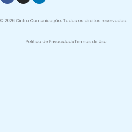
c
s
n
e
t
k
b
a
e
© 2026 Cintra Comunicação. Todos os direitos reservados.
o
g
d
o
r
i
Política de Privacidade
Termos de Uso
k
a
n
-
m
-
f
i
n