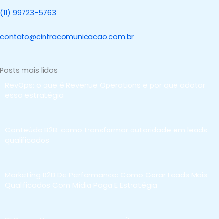
(11) 99723-5763
contato@cintracomunicacao.com.br
Posts mais lidos
RevOps: o que é Revenue Operations e por que adotar
essa estratégia
Conteúdo B2B: como transformar autoridade em leads
qualificados
Marketing B2B De Performance: Como Gerar Leads Mais
Qualificados Com Mídia Paga E Estratégia