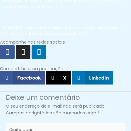
SEO para IA: como preparar seu site para aparecer nas
novas buscas do Google
ChatGPT Ads: o que mudou e o que isso sinaliza para o
futuro da publicidade conversacional
Acompanhe nas redes sociais
F
I
L
a
n
i
c
s
n
e
t
k
Compartilhe essa publicação
b
a
e
Facebook
X
LinkedIn
o
g
d
o
r
i
Deixe um comentário
k
a
n
m
O seu endereço de e-mail não será publicado.
Campos obrigatórios são marcados com
*
Digite