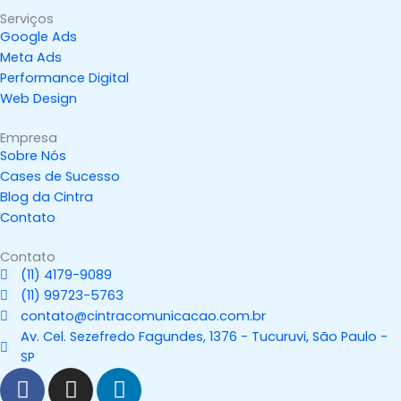
Serviços
Google Ads
Meta Ads
Performance Digital
Web Design
Empresa
Sobre Nós
Cases de Sucesso
Blog da Cintra
Contato
Contato
(11) 4179-9089
(11) 99723-5763
contato@cintracomunicacao.com.br
Av. Cel. Sezefredo Fagundes, 1376 - Tucuruvi, São Paulo -
SP
F
I
L
a
n
i