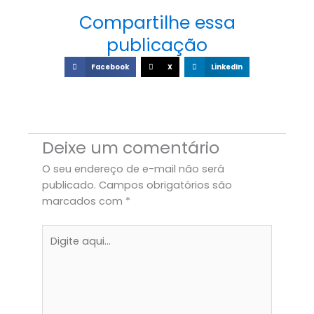
e
t
k
b
a
e
Compartilhe essa
o
g
d
publicação
o
r
i
Facebook
X
LinkedIn
k
a
n
m
Deixe um comentário
O seu endereço de e-mail não será
publicado.
Campos obrigatórios são
marcados com
*
Digite
aqui...