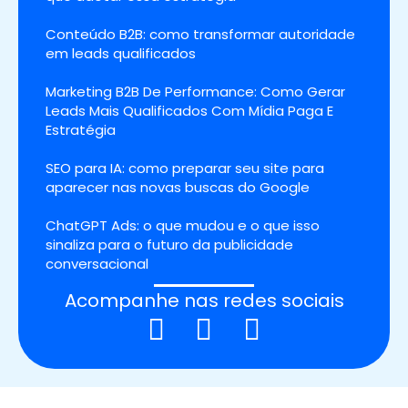
Conteúdo B2B: como transformar autoridade
em leads qualificados
Marketing B2B De Performance: Como Gerar
Leads Mais Qualificados Com Mídia Paga E
Estratégia
SEO para IA: como preparar seu site para
aparecer nas novas buscas do Google
ChatGPT Ads: o que mudou e o que isso
sinaliza para o futuro da publicidade
conversacional
Acompanhe nas redes sociais
F
I
L
a
n
i
c
s
n