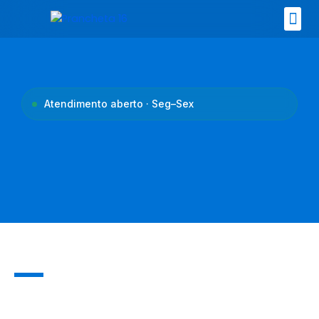
Ir
para
o
Nossos 
conteúdo
Atendimento aberto · Seg–Sex