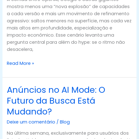
era
mostra menos uma “nova explosão” de capacidades
da
a cada versão e mais um movimento de refinamento
IA?
agressivo: saltos menores na superfície, mas cada vez
mais altos em profundidade, especialização e
impacto econômico. Esse cenário levanta uma
pergunta central para além do hype: se o ritmo não
desacelera,
Read More »
Anúncios no AI Mode: O
Anúncios
no
Futuro da Busca Está
AI
Mudando?
Mode:
O
Deixe um comentário
/
Blog
Futuro
da
Na última semana, exclusivamente para usuários dos
Busca