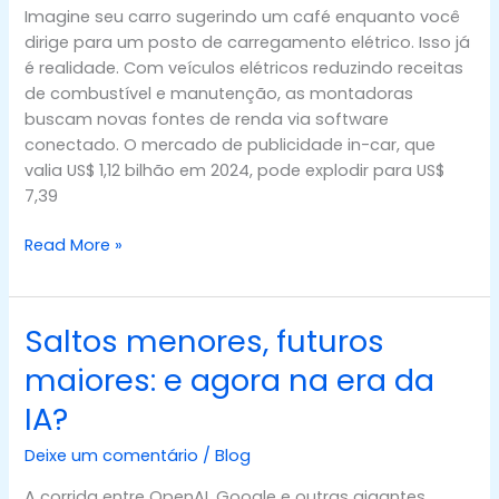
In-
Imagine seu carro sugerindo um café enquanto você
Car?
dirige para um posto de carregamento elétrico. Isso já
é realidade. Com veículos elétricos reduzindo receitas
de combustível e manutenção, as montadoras
buscam novas fontes de renda via software
conectado. O mercado de publicidade in-car, que
valia US$ 1,12 bilhão em 2024, pode explodir para US$
7,39
Read More »
Saltos menores, futuros
Saltos
menores,
maiores: e agora na era da
futuros
IA?
maiores:
e
Deixe um comentário
/
Blog
agora
na
A corrida entre OpenAI, Google e outras gigantes