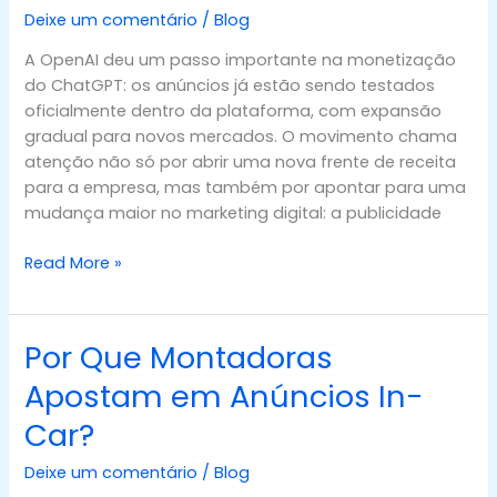
o
Deixe um comentário
/
Blog
que
A OpenAI deu um passo importante na monetização
isso
do ChatGPT: os anúncios já estão sendo testados
sinaliza
oficialmente dentro da plataforma, com expansão
para
gradual para novos mercados. O movimento chama
o
atenção não só por abrir uma nova frente de receita
futuro
para a empresa, mas também por apontar para uma
da
mudança maior no marketing digital: a publicidade
publicidade
conversacional
Read More »
Por Que Montadoras
Por
Que
Apostam em Anúncios In-
Montadoras
Car?
Apostam
em
Deixe um comentário
/
Blog
Anúncios