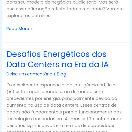
para seu modelo de negócios publicitário. Mas será
que essa afirmação reflete toda a realidade? Vamos
explorar os detalhes
Read More »
Desafios Energéticos dos
Desafios
Energéticos
Data Centers na Era da IA
dos
Data
Deixe um comentário
/
Blog
Centers
O crescimento exponencial da inteligência artificial
na
(AI) está impulsionando uma demanda sem
Era
precedentes por energia, principalmente devido ao
da
aumento no uso de data centers. Esses centros de
IA
dados são fundamentais para o funcionamento das
tecnologias baseadas em AI, mas estão enfrentando
desafios significativos em termos de capacidade