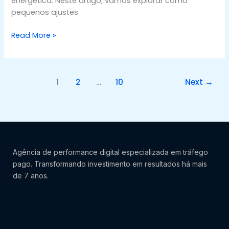
energética. Neste artigo, vamos explorar como
pequenos ajustes
Read More »
1
2
…
10
Next
→
Agência de performance digital especializada em tráfego
pago. Transformando investimento em resultados há mais
de 7 anos.