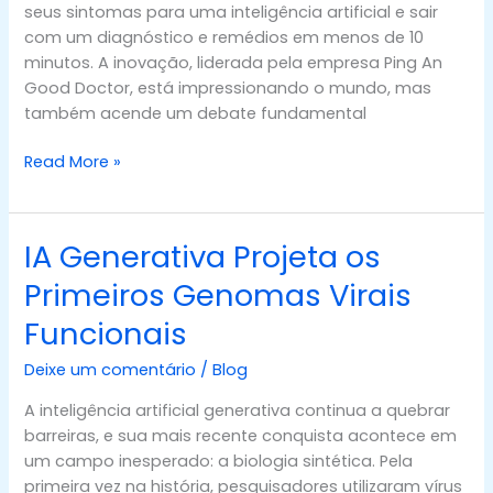
Cabines
seus sintomas para uma inteligência artificial e sair
de
com um diagnóstico e remédios em menos de 10
IA
minutos. A inovação, liderada pela empresa Ping An
Good Doctor, está impressionando o mundo, mas
também acende um debate fundamental
Read More »
IA Generativa Projeta os
IA
Generativa
Primeiros Genomas Virais
Projeta
Funcionais
os
Primeiros
Deixe um comentário
/
Blog
Genomas
Virais
A inteligência artificial generativa continua a quebrar
Funcionais
barreiras, e sua mais recente conquista acontece em
um campo inesperado: a biologia sintética. Pela
primeira vez na história, pesquisadores utilizaram vírus