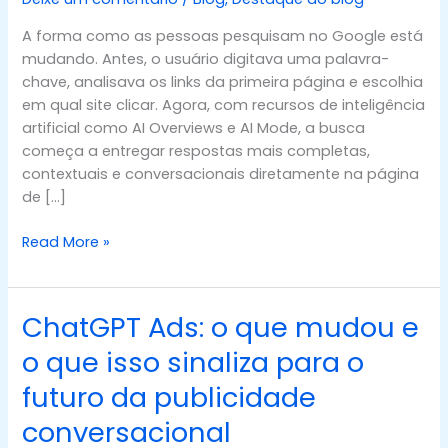
seu
site
A forma como as pessoas pesquisam no Google está
para
mudando. Antes, o usuário digitava uma palavra-
aparecer
chave, analisava os links da primeira página e escolhia
nas
em qual site clicar. Agora, com recursos de inteligência
novas
artificial como AI Overviews e AI Mode, a busca
buscas
começa a entregar respostas mais completas,
do
contextuais e conversacionais diretamente na página
Google
de […]
Read More »
ChatGPT Ads: o que mudou e
ChatGPT
Ads:
o que isso sinaliza para o
o
futuro da publicidade
que
mudou
conversacional
e