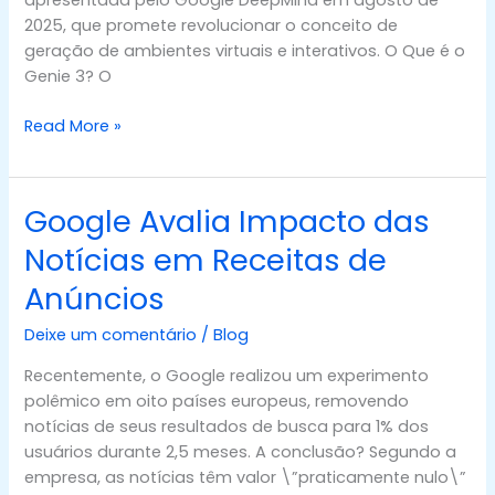
apresentada pelo Google DeepMind em agosto de
com
2025, que promete revolucionar o conceito de
o
geração de ambientes virtuais e interativos. O Que é o
Genie
Genie 3? O
3
Read More »
Google Avalia Impacto das
Google
Avalia
Notícias em Receitas de
Impacto
Anúncios
das
Notícias
Deixe um comentário
/
Blog
em
Receitas
Recentemente, o Google realizou um experimento
de
polêmico em oito países europeus, removendo
Anúncios
notícias de seus resultados de busca para 1% dos
usuários durante 2,5 meses. A conclusão? Segundo a
empresa, as notícias têm valor \”praticamente nulo\”