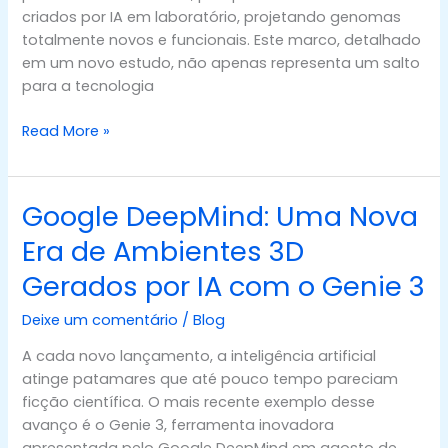
criados por IA em laboratório, projetando genomas
totalmente novos e funcionais. Este marco, detalhado
em um novo estudo, não apenas representa um salto
para a tecnologia
Read More »
Google DeepMind: Uma Nova
Google
DeepMind:
Era de Ambientes 3D
Uma
Gerados por IA com o Genie 3
Nova
Era
Deixe um comentário
/
Blog
de
Ambientes
A cada novo lançamento, a inteligência artificial
3D
atinge patamares que até pouco tempo pareciam
Gerados
ficção científica. O mais recente exemplo desse
por
avanço é o Genie 3, ferramenta inovadora
IA