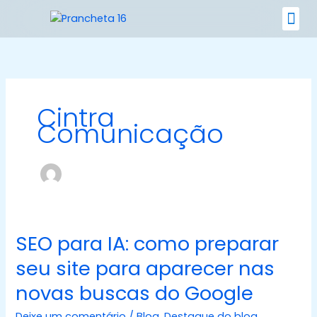
Ir
para
o
Nossos 
conteúdo
Cintra
Comunicação
SEO para IA: como preparar
SEO
para
seu site para aparecer nas
IA:
novas buscas do Google
como
preparar
Deixe um comentário
/
Blog
,
Destaque do blog