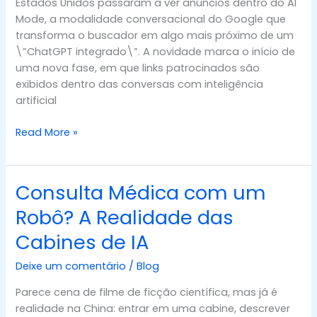
Estados Unidos passaram a ver anúncios dentro do AI
Está
Mode, a modalidade conversacional do Google que
Mudando?
transforma o buscador em algo mais próximo de um
\”ChatGPT integrado\”. A novidade marca o início de
uma nova fase, em que links patrocinados são
exibidos dentro das conversas com inteligência
artificial
Read More »
Consulta Médica com um
Consulta
Médica
Robô? A Realidade das
com
Cabines de IA
um
Robô?
Deixe um comentário
/
Blog
A
Realidade
Parece cena de filme de ficção científica, mas já é
das
realidade na China: entrar em uma cabine, descrever