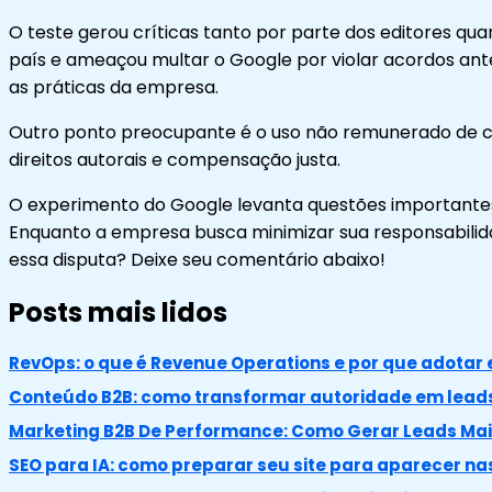
O teste gerou críticas tanto por parte dos editores qu
país e ameaçou multar o Google por violar acordos ante
as práticas da empresa.
Outro ponto preocupante é o uso não remunerado de conte
direitos autorais e compensação justa.
O experimento do Google levanta questões importantes s
Enquanto a empresa busca minimizar sua responsabilidade
essa disputa? Deixe seu comentário abaixo!
Posts mais lidos
RevOps: o que é Revenue Operations e por que adotar 
Conteúdo B2B: como transformar autoridade em leads
Marketing B2B De Performance: Como Gerar Leads Mais
SEO para IA: como preparar seu site para aparecer n