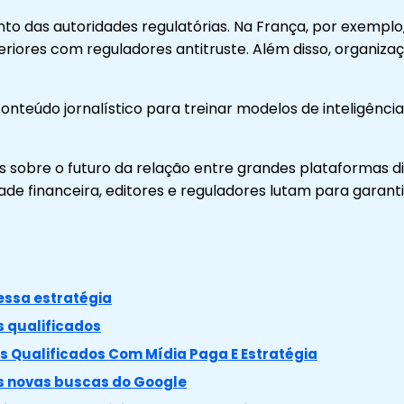
anto das autoridades regulatórias. Na França, por exempl
riores com reguladores antitruste. Além disso, organizaç
údo jornalístico para treinar modelos de inteligência ar
obre o futuro da relação entre grandes plataformas digi
 financeira, editores e reguladores lutam para garantir 
essa estratégia
 qualificados
 Qualificados Com Mídia Paga E Estratégia
as novas buscas do Google