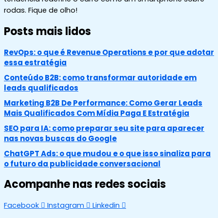
rodas. Fique de olho!
Posts mais lidos
RevOps: o que é Revenue Operations e por que adotar
essa estratégia
Conteúdo B2B: como transformar autoridade em
leads qualificados
Marketing B2B De Performance: Como Gerar Leads
Mais Qualificados Com Mídia Paga E Estratégia
SEO para IA: como preparar seu site para aparecer
nas novas buscas do Google
ChatGPT Ads: o que mudou e o que isso sinaliza para
o futuro da publicidade conversacional
Acompanhe nas redes sociais
Facebook
Instagram
Linkedin