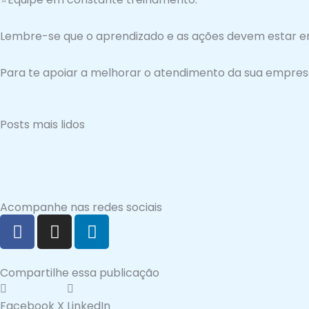
Lembre-se que o aprendizado e as ações devem estar e
Para te apoiar a melhorar o atendimento da sua empres
Posts mais lidos
Acompanhe nas redes sociais
F
I
L
a
n
i
c
s
n
e
t
k
Compartilhe essa publicação
b
a
e
o
g
d
Facebook
X
LinkedIn