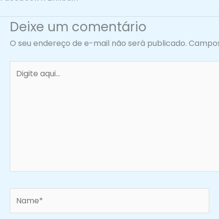
o
r
i
k
a
n
Deixe um comentário
m
O seu endereço de e-mail não será publicado.
Campos
Digite
aqui...
Name*