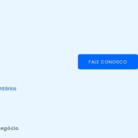
FALE CONOSCO
tários
negócio
.