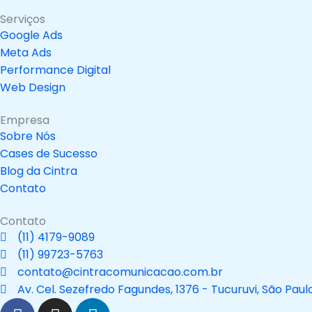
Serviços
Google Ads
Meta Ads
Performance Digital
Web Design
Empresa
Sobre Nós
Cases de Sucesso
Blog da Cintra
Contato
Contato
(11) 4179-9089
(11) 99723-5763
contato@cintracomunicacao.com.br
Av. Cel. Sezefredo Fagundes, 1376 - Tucuruvi, São Paul
F
I
L