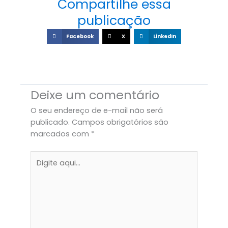
b
a
e
Compartilhe essa
o
g
d
publicação
o
r
i
Facebook
X
LinkedIn
k
a
n
m
Deixe um comentário
O seu endereço de e-mail não será
publicado.
Campos obrigatórios são
marcados com
*
Digite
aqui...