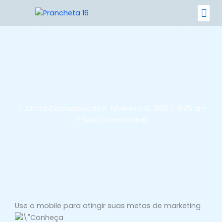
Ir
para
o
Nossos 
conteúdo
Cintra Comunicação
fevereiro 12, 2021
9:25 am
Sem Comentários
Use o mobile para atingir suas metas de marketing