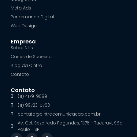
Meta Ads
Performance Digital
Web Design
Empresa
Sobre Nós
Cases de Sucesso
Blog da Cintra
Contato
Contato
(11) 4179-9089
(11) 99723-5763
contato@cintracomunicacao.com.br
Av. Cel. Sezefredo Fagundes, 1376 - Tucuruvi, São
Paulo - SP
F
I
L