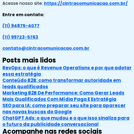
Acesse nosso site:
https://cintracomunicacao.com.br/
Entre em contato:
(11) 94875-4077
(11) 99723-5763
contato@cintracomunicacao.com.br
Posts mais lidos
RevOps: o que é Revenue Operations e por que adotar
essa estratégia
Conteúdo B2B: como transformar autoridade em
leads qualificados
Marketing B2B De Performance: Como Gerar Leads
Mais Qualificados Com Mídia Paga E Estratégia
SEO para IA: como preparar seu site para aparecer
nas novas buscas do Google
ChatGPT Ads: o que mudou e o que isso sinaliza para
o futuro da publicidade conversacional
Acompanhe nas redes sociais