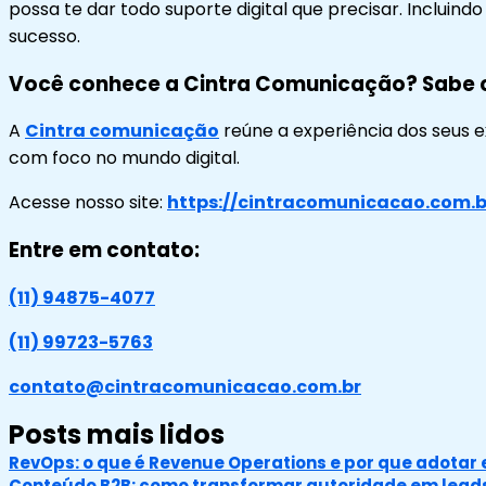
possa te dar todo suporte digital que precisar. Incluindo
sucesso.
Você conhece a Cintra Comunicação? Sabe 
A
Cintra comunicação
reúne a experiência dos seus 
com foco no mundo digital.
Acesse nosso site:
https://cintracomunicacao.com.b
Entre em contato:
(11) 94875-4077
(11) 99723-5763
contato@cintracomunicacao.com.br
Posts mais lidos
RevOps: o que é Revenue Operations e por que adotar 
Conteúdo B2B: como transformar autoridade em leads