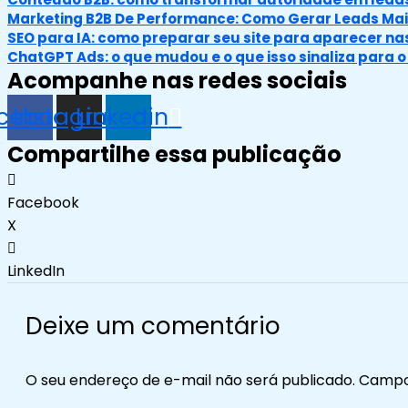
Marketing B2B De Performance: Como Gerar Leads Mais
SEO para IA: como preparar seu site para aparecer n
ChatGPT Ads: o que mudou e o que isso sinaliza para 
Acompanhe nas redes sociais
cebook
Instagram
Linkedin
Compartilhe essa publicação
Facebook
X
LinkedIn
Deixe um comentário
O seu endereço de e-mail não será publicado.
Campo