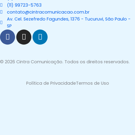
(11) 99723-5763
contato@cintracomunicacao.com.br
Av. Cel. Sezefredo Fagundes, 1376 - Tucuruvi, São Paulo -
SP
F
I
L
a
n
i
c
s
n
e
t
k
b
a
e
© 2026 Cintra Comunicação. Todos os direitos reservados.
o
g
d
o
r
i
Política de Privacidade
Termos de Uso
k
a
n
-
m
-
f
i
n