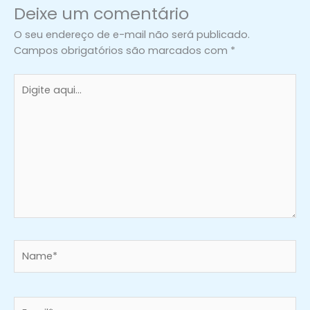
o
r
i
Deixe um comentário
k
a
n
m
O seu endereço de e-mail não será publicado.
Campos obrigatórios são marcados com
*
Digite
aqui...
Name*
Email*