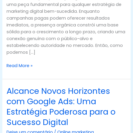
uma peça fundamental para qualquer estratégia de
o
marketing digital bem-sucedida. Enquanto
Sucesso
campanhas pagas podem oferecer resultados
Digital
imediatos, a presença orgânica constrói uma base
sólida para o crescimento a longo prazo, criando uma
conexão genuína com o público-alvo e
estabelecendo autoridade no mercado. Então, como
podemos […]
Read More »
Alcance Novos Horizontes
Alcance
Novos
com Google Ads: Uma
Horizontes
Estratégia Poderosa para o
com
Google
Sucesso Digital
Ads:
Uma
Deixe um comentário
/
Online marketing