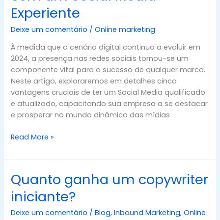
Vantagens
Experiente
de
Contar
Deixe um comentário
/
Online marketing
com
À medida que o cenário digital continua a evoluir em
um
2024, a presença nas redes sociais tornou-se um
Social
componente vital para o sucesso de qualquer marca.
Media
Neste artigo, exploraremos em detalhes cinco
Experiente
vantagens cruciais de ter um Social Media qualificado
e atualizado, capacitando sua empresa a se destacar
e prosperar no mundo dinâmico das mídias
Read More »
Quanto ganha um copywriter
Quanto
ganha
iniciante?
um
copywriter
Deixe um comentário
/
Blog
,
Inbound Marketing
,
Online