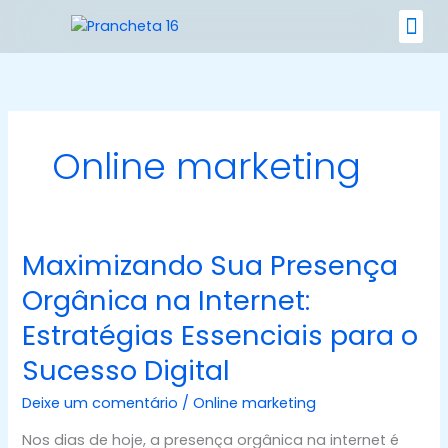
Ir
para
o
Nossos 
conteúdo
Online marketing
Maximizando Sua Presença
Maximizando
Sua
Orgânica na Internet:
Presença
Estratégias Essenciais para o
Orgânica
na
Sucesso Digital
Internet:
Estratégias
Deixe um comentário
/
Online marketing
Essenciais
Nos dias de hoje, a presença orgânica na internet é
para