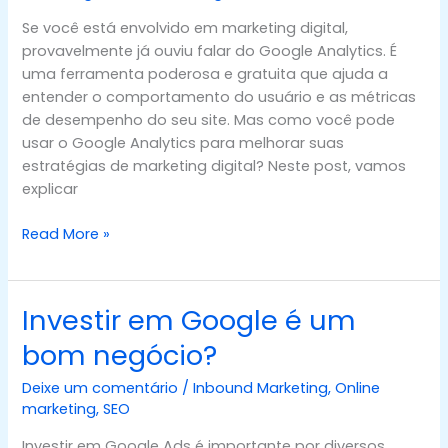
estratégias
Se você está envolvido em marketing digital,
de
provavelmente já ouviu falar do Google Analytics. É
marketing
uma ferramenta poderosa e gratuita que ajuda a
digital
entender o comportamento do usuário e as métricas
de desempenho do seu site. Mas como você pode
usar o Google Analytics para melhorar suas
estratégias de marketing digital? Neste post, vamos
explicar
Read More »
Investir em Google é um
Investir
em
bom negócio?
Google
é
Deixe um comentário
/
Inbound Marketing
,
Online
um
marketing
,
SEO
bom
Investir em Google Ads é importante por diversos