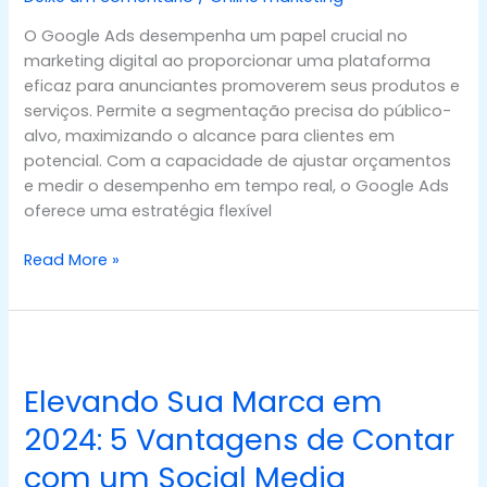
Estratégia
O Google Ads desempenha um papel crucial no
Poderosa
marketing digital ao proporcionar uma plataforma
para
eficaz para anunciantes promoverem seus produtos e
o
serviços. Permite a segmentação precisa do público-
Sucesso
alvo, maximizando o alcance para clientes em
Digital
potencial. Com a capacidade de ajustar orçamentos
e medir o desempenho em tempo real, o Google Ads
oferece uma estratégia flexível
Read More »
Elevando
Sua
Elevando Sua Marca em
Marca
em
2024: 5 Vantagens de Contar
2024:
com um Social Media
5