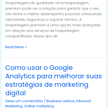
hospedagem de qualidade. Uma hospedagem
seu
premium pode ser a solução para garantir que o seu
site
site tenha o melhor desempenho possível, oferecendo
velocidade, segurança e suporte técnico. A
hospedagem premium é uma opção mais avançada
em relação aos serviços de hospedagem
compartilhada. Nesse tipo de
Read More »
Como usar o Google
Como
usar
Analytics para melhorar suas
o
estratégias de marketing
Google
Analytics
digital
para
melhorar
Deixe um comentário
/
Business advice
,
Inbound
suas
Marketing
,
Online marketing