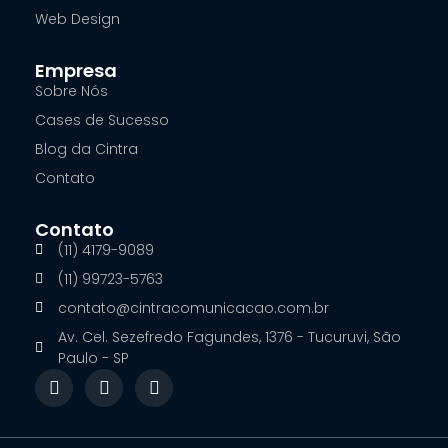
Web Design
Empresa
Sobre Nós
Cases de Sucesso
Blog da Cintra
Contato
Contato
(11) 4179-9089
(11) 99723-5763
contato@cintracomunicacao.com.br
Av. Cel. Sezefredo Fagundes, 1376 - Tucuruvi, São
Paulo - SP
F
I
L
a
n
i
c
s
n
e
t
k