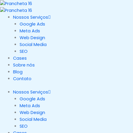
Ir
para
o
Nossos Serviços
conteúdo
Google Ads
Meta Ads
Web Design
Social Media
SEO
Cases
Sobre nós
Blog
Contato
Nossos Serviços
Google Ads
Meta Ads
Web Design
Social Media
SEO
Cases