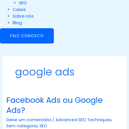
SEO
Cases
Sobre nós
Blog
FALE CONOSCO
google ads
Facebook Ads ou Google
Facebook
Ads
Ads?
ou
Google
Deixe um comentário
/
Advanced SEO Techniques
,
Ads?
Sem categoria
,
SEO