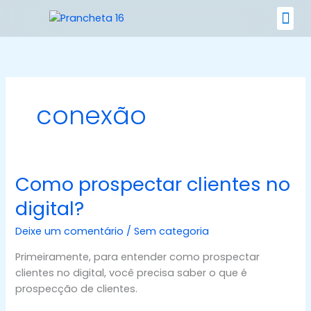
Ir
para
o
Nossos 
conteúdo
conexão
Como prospectar clientes no
Como
prospectar
digital?
clientes
no
Deixe um comentário
/
Sem categoria
digital?
Primeiramente, para entender como prospectar
clientes no digital, você precisa saber o que é
prospecção de clientes.