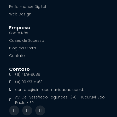
Performance Digital
Web Design
Empresa
Sobre Nós
Cases de Sucesso
Blog da Cintra
Contato
Contato
(11) 4179-9089
(11) 99723-5763
contato@cintracomunicacao.com.br
Av. Cel. Sezefredo Fagundes, 1376 - Tucuruvi, São
Paulo - SP
F
I
L
a
n
i
c
s
n