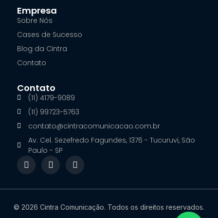
Empresa
Sobre Nós
Cases de Sucesso
Blog da Cintra
Contato
Contato
(11) 4179-9089
(11) 99723-5763
contato@cintracomunicacao.com.br
Av. Cel. Sezefredo Fagundes, 1376 - Tucuruvi, São
Paulo - SP
F
I
L
a
n
i
c
s
n
e
t
k
b
a
e
o
g
d
© 2026 Cintra Comunicação. Todos os direitos reservados.
o
r
i