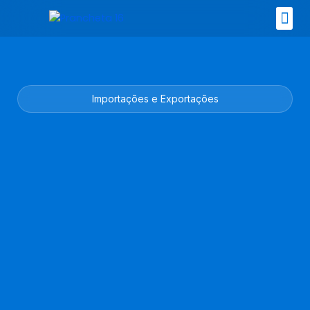
Ir
para
o
Nossos 
conteúdo
Importações e Exportações