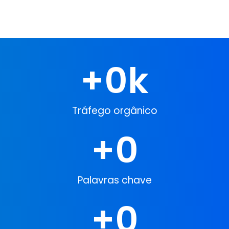
+
0
k
Tráfego orgânico
+
0
Palavras chave
+
0